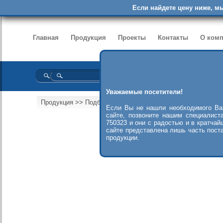
Если найдете цену ниже, м
Главная
Продукция
Проекты
Контакты
О ком
Уважаемые посетители!
Продукция
>>
Подбор насосов
>>
Насосы Grundfos
>>
Cер
Если Вы не нашли необходимого Ва
сайте, позвоните нашим специалист
750323 и они с радостью и в кратчай
сайте представлена лишь часть пост
продукции.
Ска