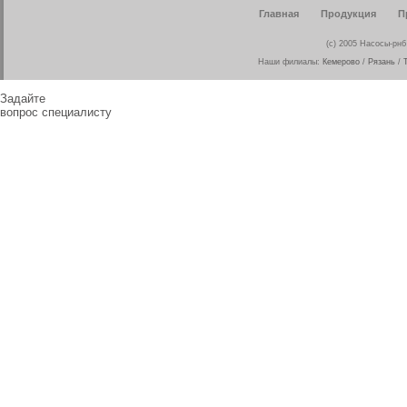
Главная
Продукция
П
(c) 2005 Насосы-рнб
Наши филиалы:
Кемерово
/
Рязань
/
Задайте
вопрос специалисту