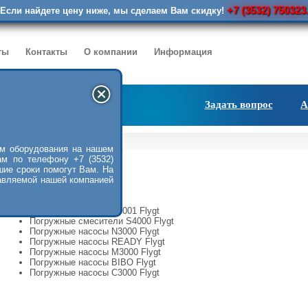
+7 (3532) 750323
Если найдете цену ниже, мы сделаем Вам скидку!
ты
Контакты
О компании
Информация
Задать вопрос
А
>>
насосы Flygt
м оборудования на нашем
ам по телефону +7 (3532)
шие сроки помогут Вам. На
авляемой нашей компанией
Погружные насосы C3001 Flygt
Погружные смесители S4000 Flygt
Погружные насосы N3000 Flygt
Погружные насосы READY Flygt
Погружные насосы M3000 Flygt
Погружные насосы BIBO Flygt
Погружные насосы C3000 Flygt