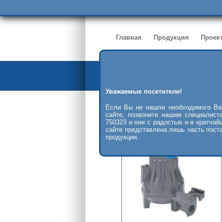
Главная
Продукция
Проек
Уважаемые посетители!
Продукция
>>
Подбор насосов
Если Вы не нашли необходимого Ва
сайте, позвоните нашим специалист
750323 и они с радостью и в кратчай
сайте представлена лишь часть пост
продукции.